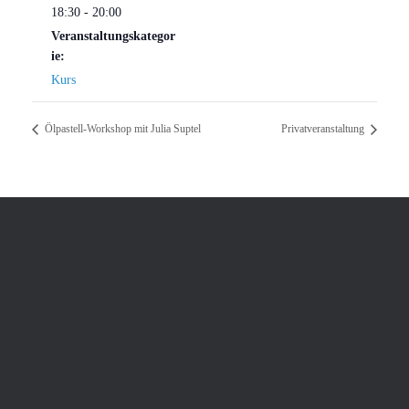
18:30 - 20:00
Veranstaltungskategor
ie:
Kurs
Ölpastell-Workshop mit Julia Suptel
Privatveranstaltung