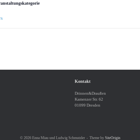
ranstaltungskategorie
rs
Kontakt
Drinnen&Draußen
Kamenzer Str. 62
01099 Dresden
© 2026 Enna Miau und Ludwig Schmutzler
Theme by
SiteOrigin