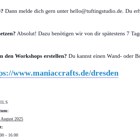
e?
Dann melde dich gern unter hello@tuftingstudio.de. Du erh
setzen?
Absolut! Dazu benötigen wir von dir spätestens 7 Ta
in den Workshops erstellen?
Du kannst einen Wand- oder Bo
ps://www.maniaccrafts.de/dresden
ILS
tum:
 August 2025
t:
00 - 16:00