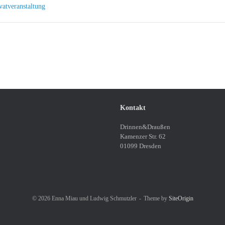
vatveranstaltung
Kontakt
Drinnen&Draußen
Kamenzer Str. 62
01099 Dresden
© 2026 Enna Miau und Ludwig Schmutzler
Theme by
SiteOrigin