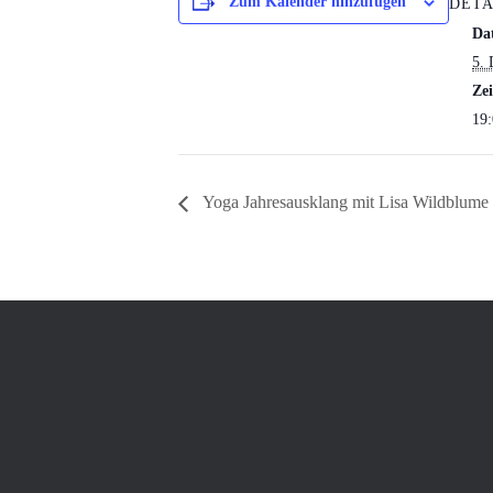
Zum Kalender hinzufügen
DETA
Da
5.
Zei
19:
Yoga Jahresausklang mit Lisa Wildblume