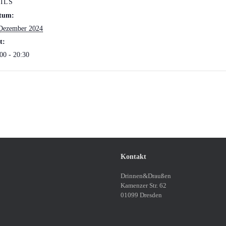
ILS
tum:
 Dezember 2024
t:
00 - 20:30
Kontakt
Drinnen&Draußen
Kamenzer Str. 62
01099 Dresden