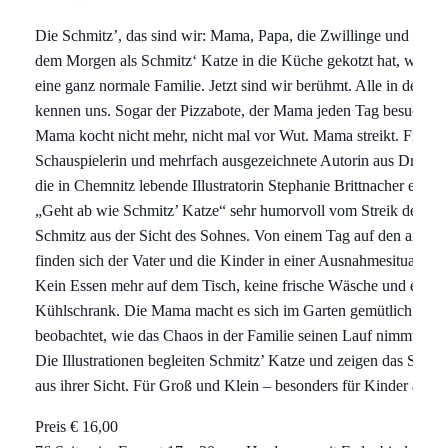
Die Schmitz’, das sind wir: Mama, Papa, die Zwillinge und ich. B
dem Morgen als Schmitz‘ Katze in die Küche gekotzt hat, waren
eine ganz normale Familie. Jetzt sind wir berühmt. Alle in der Sta
kennen uns. Sogar der Pizzabote, der Mama jeden Tag besucht. 
Mama kocht nicht mehr, nicht mal vor Wut. Mama streikt. Frauke
Schauspielerin und mehrfach ausgezeichnete Autorin aus Dresde
die in Chemnitz lebende Illustratorin Stephanie Brittnacher erzähl
„Geht ab wie Schmitz’ Katze“ sehr humorvoll vom Streik der Mu
Schmitz aus der Sicht des Sohnes. Von einem Tag auf den ander
finden sich der Vater und die Kinder in einer Ausnahmesituation 
Kein Essen mehr auf dem Tisch, keine frische Wäsche und einen 
Kühlschrank. Die Mama macht es sich im Garten gemütlich und
beobachtet, wie das Chaos in der Familie seinen Lauf nimmt.
Die Illustrationen begleiten Schmitz’ Katze und zeigen das Schau
aus ihrer Sicht. Für Groß und Klein – besonders für Kinder ab 5 
Preis € 16,00