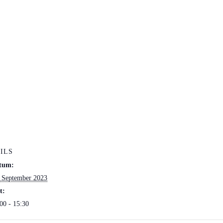
ILS
tum:
 September 2023
t:
00 - 15:30