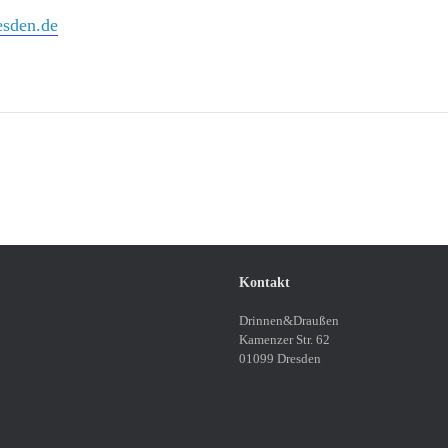
esden.de
Kontakt
Drinnen&Draußen
Kamenzer Str. 62
01099 Dresden