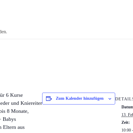
den.
für 6 Kurse
Zum Kalender hinzufügen
DETAIL
eder und Kniereiter
Datu
bis 8 Monate,
13. Fe
+ Babys
Zeit:
n Eltern aus
10:00 