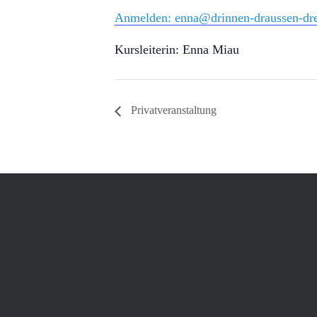
Anmelden: enna@drinnen-draussen-dr
Kursleiterin: Enna Miau
Privatveranstaltung