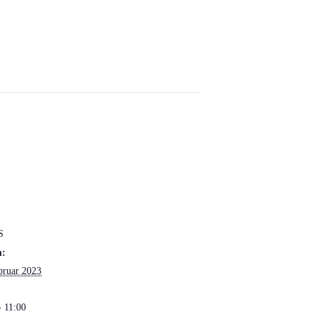
S
m:
bruar 2023
- 11:00